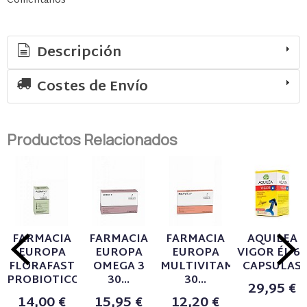
Comentarios
Descripción
Costes de Envío
Productos Relacionados
FARMACIA
FARMACIA
FARMACIA
AQUILEA
EUROPA
EUROPA
EUROPA
VIGOR ÉL 60
FLORAFAST
OMEGA 3
MULTIVITAMINICO
CAPSULAS
PROBIOTICO...
30...
30...
29,95 €
14,00 €
15,95 €
12,20 €