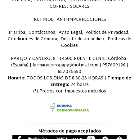
CAPILAR
PROTOCOLOS
PROMOCIONES
CAPILAR
COFRES
SOLARES
RETINOL
ANTIIMPERFECCIONES
Ir arriba
Contáctanos
Aviso Legal
Política de Privacidad
Condiciones de Compra
Desistir de un pedido
Políticas de
Cookies
PAREJO Y CAÑERO, 8 - 14500 PUENTE GENIL, Córdoba -
(España) | farmaciaeuropapg@hotmail.com |
957609126
|
657075550
Horario:
TODOS LOS DÍAS DE 8.30-23 HORAS |
Tiempo de
Entrega:
24 horas
(*) Precios con Impuestos incluidos
Métodos de pago aceptados