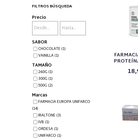
FILTROS BÚSQUEDA
Precio
SABOR
CHOCOLATE (1)
FARMACI
VAINILLA (1)
PROTEÍNA
TAMAÑO
18,
260G (1)
300G (1)
500G (2)
Marcas
FARMACIA EUROPA UNIFARCO
(14)
IRALTONE (3)
IVB (1)
ORDESA (1)
UNIFARCO (1)