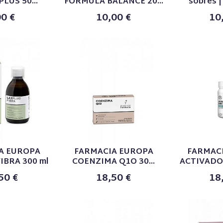
LUS 50...
FÓRMULA BALANCE 20...
sobres | 
00 €
10,00 €
10
A EUROPA
FARMACIA EUROPA
FARMAC
IBRA 300 ml
COENZIMA Q1O 30...
ACTIVADOR
50 €
18,50 €
18