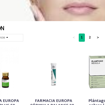
ÓN
<
1
2
>
ecio
A EUROPA
FARMACIA EUROPA
Plántago