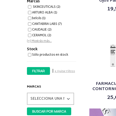
Ojos Pá
Marcas
SKINCEUTICALS (2)
19,
ARTURO ALBA (1)
belcils (1)
CANTABRIA LABS (7)
CAUDALIE (2)
CERAMOL (2)
[+] Mostrás más...
Stock
Sólo productos en stock
|
x Quitar Filtros
FARMACI
MARCAS
CONTORNO 
25,