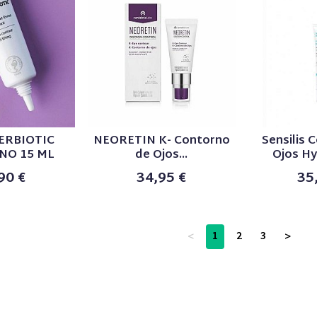
LERBIOTIC
NEORETIN K- Contorno
Sensilis 
NO 15 ML
de Ojos...
Ojos Hya
90 €
34,95 €
35
<
1
2
3
>