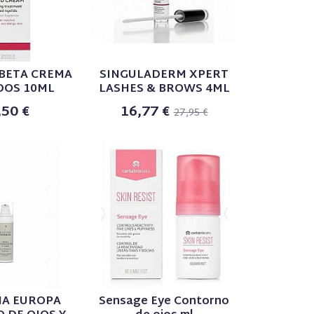
BETA CREMA
SINGULADERM XPERT
DOS 10ML
LASHES & BROWS 4ML
,50 €
16,77 €
27,95 €
IA EUROPA
Sensage Eye Contorno