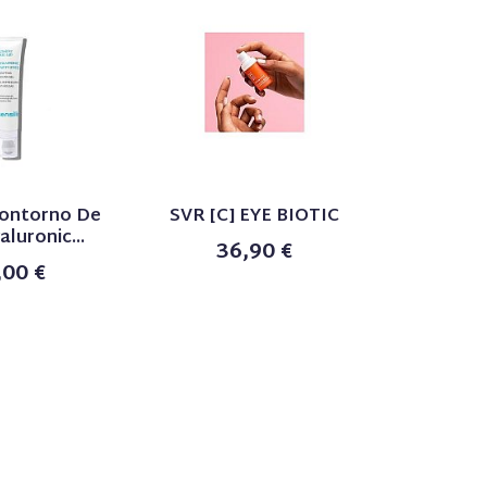
Contorno De
SVR [C] EYE BIOTIC
luronic...
36,90 €
,00 €