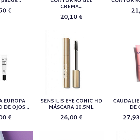
rpados...
CONTORNO GEL
CONTORNO 
CREMA...
50 €
21
20,10 €
A EUROPA
SENSILIS EYE CONIC HD
CAUDALI
DE OJOS...
MÁSCARA 10.5ML
DE O
00 €
26,00 €
27,93