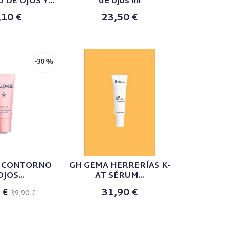
DE OJOS Y...
de ojos ml
,10 €
23,50 €
-30 %
E CONTORNO
GH GEMA HERRERÍAS K-
JOS...
AT SÉRUM...
 €
31,90 €
39,90 €