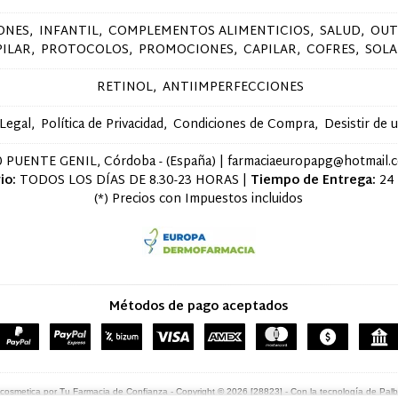
ONES
INFANTIL
COMPLEMENTOS ALIMENTICIOS
SALUD
OUT
PILAR
PROTOCOLOS
PROMOCIONES
CAPILAR
COFRES
SOLA
RETINOL
ANTIIMPERFECCIONES
 Legal
Política de Privacidad
Condiciones de Compra
Desistir de 
 PUENTE GENIL, Córdoba - (España) | farmaciaeuropapg@hotmail.
io:
TODOS LOS DÍAS DE 8.30-23 HORAS |
Tiempo de Entrega:
24
(*) Precios con Impuestos incluidos
Métodos de pago aceptados
cosmetica por Tu Farmacia de Confianza
- Copyright © 2026 [28823] - Con la tecnología de Pal