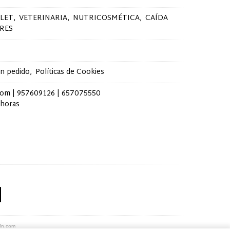
LET
VETERINARIA
NUTRICOSMÉTICA
CAÍDA
RES
un pedido
Políticas de Cookies
com |
957609126
|
657075550
 horas
bin.com