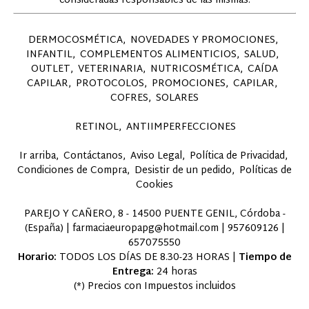
consideradas responsables de las mismas.
DERMOCOSMÉTICA
NOVEDADES Y PROMOCIONES
INFANTIL
COMPLEMENTOS ALIMENTICIOS
SALUD
OUTLET
VETERINARIA
NUTRICOSMÉTICA
CAÍDA
CAPILAR
PROTOCOLOS
PROMOCIONES
CAPILAR
COFRES
SOLARES
RETINOL
ANTIIMPERFECCIONES
Ir arriba
Contáctanos
Aviso Legal
Política de Privacidad
Condiciones de Compra
Desistir de un pedido
Políticas de
Cookies
PAREJO Y CAÑERO, 8 - 14500 PUENTE GENIL, Córdoba -
(España) | farmaciaeuropapg@hotmail.com |
957609126
|
657075550
Horario:
TODOS LOS DÍAS DE 8.30-23 HORAS |
Tiempo de
Entrega:
24 horas
(*) Precios con Impuestos incluidos