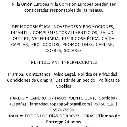
Ni la Unión Europea ni la Comisión Europea pueden ser
consideradas responsables de las mismas.
DERMOCOSMÉTICA
NOVEDADES Y PROMOCIONES
INFANTIL
COMPLEMENTOS ALIMENTICIOS
SALUD
OUTLET
VETERINARIA
NUTRICOSMÉTICA
CAÍDA
CAPILAR
PROTOCOLOS
PROMOCIONES
CAPILAR
COFRES
SOLARES
RETINOL
ANTIIMPERFECCIONES
Ir arriba
Contáctanos
Aviso Legal
Política de Privacidad
Condiciones de Compra
Desistir de un pedido
Políticas de
Cookies
PAREJO Y CAÑERO, 8 - 14500 PUENTE GENIL, Córdoba -
(España) | farmaciaeuropapg@hotmail.com |
957609126
|
657075550
Horario:
TODOS LOS DÍAS DE 8.30-23 HORAS |
Tiempo de
Entrega:
24 horas