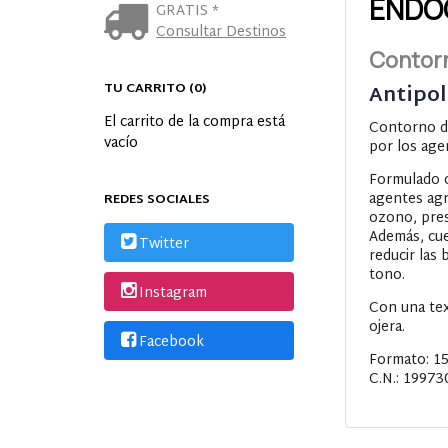
ENDO
GRATIS *
Consultar Destinos
Contorn
TU CARRITO (0)
Antipol
El carrito de la compra está
Contorno de
vacío
por los age
Formulado
agentes agr
REDES SOCIALES
ozono, prese
Además, cue
Twitter
reducir las
tono.
Instagram
Con una tex
ojera.
Facebook
Formato: 1
C.N.: 19973