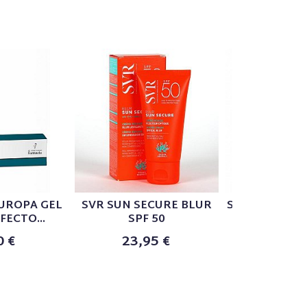
UROPA GEL
SVR SUN SECURE BLUR
SVR SEBIACL
FECTO...
SPF 50
PEEL AG
0 €
23,95 €
17,9