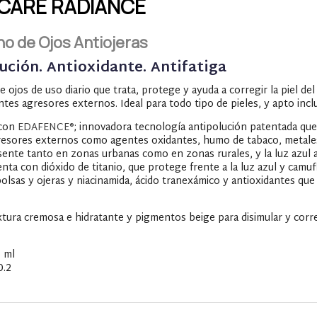
CARE RADIANCE
o de Ojos Antiojeras
ución. Antioxidante. Antifatiga
 ojos de uso diario que trata, protege y ayuda a corregir la piel d
ntes agresores externos. Ideal para todo tipo de pieles, y apto incl
 con
EDAFENCE®
; innovadora tecnología antipolución patentada qu
esores externos como agentes oxidantes, humo de tabaco, metales
nte tanto en zonas urbanas como en zonas rurales, y la luz azul arti
nta con dióxido de titanio, que protege frente a la luz azul y camufl
 bolsas y ojeras y niacinamida, ácido tranexámico y antioxidantes qu
tura cremosa e hidratante y pigmentos beige para disimular y correg
5 ml
0.2