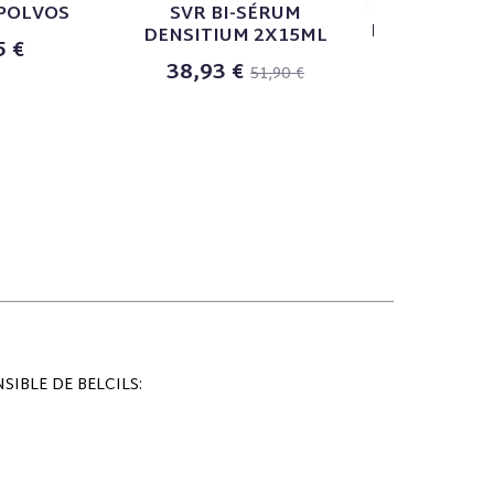
POLVOS
SVR BI-SÉRUM
HELIOCARE 3
DENSITIUM 2X15ML
5 €
EMULSIÓN S
38,93 €
51,90 €
27,9
IBLE DE BELCILS: