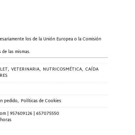
cesariamente los de la Unión Europea o la Comisión
 de las mismas.
LET
VETERINARIA
NUTRICOSMÉTICA
CAÍDA
RES
un pedido
Políticas de Cookies
com |
957609126
|
657075550
 horas