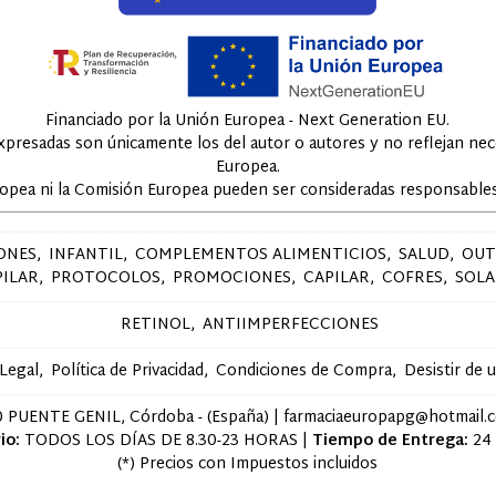
Financiado por la Unión Europea - Next Generation EU.
expresadas son únicamente los del autor o autores y no reflejan ne
Europea.
ropea ni la Comisión Europea pueden ser consideradas responsables
ONES
INFANTIL
COMPLEMENTOS ALIMENTICIOS
SALUD
OUT
PILAR
PROTOCOLOS
PROMOCIONES
CAPILAR
COFRES
SOLA
RETINOL
ANTIIMPERFECCIONES
 Legal
Política de Privacidad
Condiciones de Compra
Desistir de 
 PUENTE GENIL, Córdoba - (España) | farmaciaeuropapg@hotmail.
io:
TODOS LOS DÍAS DE 8.30-23 HORAS |
Tiempo de Entrega:
24
(*) Precios con Impuestos incluidos