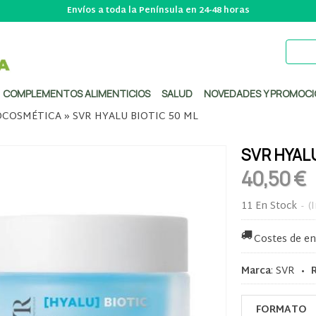
Envíos a toda la Península en 24-48 horas
COMPLEMENTOS ALIMENTICIOS
SALUD
NOVEDADES Y PROMOCI
COSMÉTICA
»
SVR HYALU BIOTIC 50 ML
SVR HYALU
40,50 €
11 En Stock
-
(
Costes de en
Marca
:
SVR
•
FORMATO