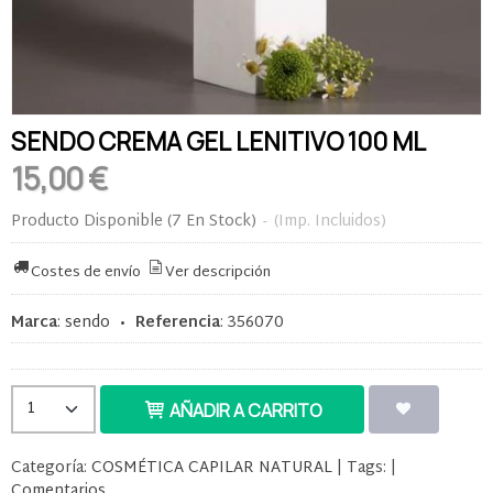
SENDO CREMA GEL LENITIVO 100 ML
15,00 €
Producto Disponible
(7 En Stock)
-
(Imp. Incluidos)
Costes de envío
Ver descripción
Marca
:
sendo
•
Referencia
:
356070
AÑADIR A CARRITO
Categoría:
COSMÉTICA CAPILAR NATURAL
|
Tags:
|
Comentarios