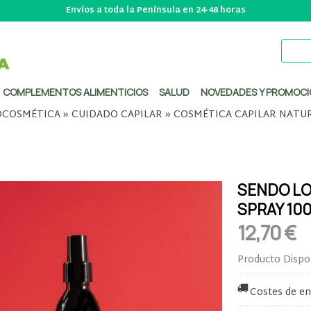
Envíos a toda la Península en 24-48 horas
COMPLEMENTOS ALIMENTICIOS
SALUD
NOVEDADES Y PROMOCI
COSMÉTICA
»
CUIDADO CAPILAR
»
COSMÉTICA CAPILAR NATU
SENDO LO
SPRAY 10
12,70 €
Producto Dispo
Costes de en