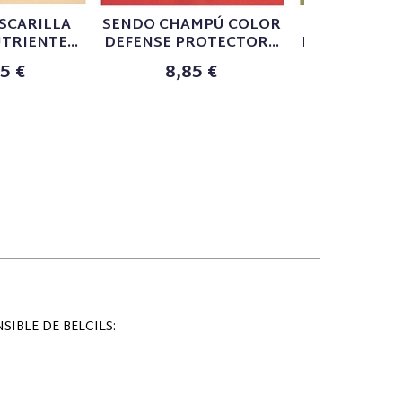
SCARILLA
SENDO CHAMPÚ COLOR
SENDO C
TRIENTE...
DEFENSE PROTECTOR...
DISCIPLINANT
5 €
8,85 €
8,95
IBLE DE BELCILS: