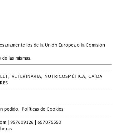
cesariamente los de la Unión Europea o la Comisión
 de las mismas.
LET
VETERINARIA
NUTRICOSMÉTICA
CAÍDA
RES
un pedido
Políticas de Cookies
com |
957609126
|
657075550
 horas