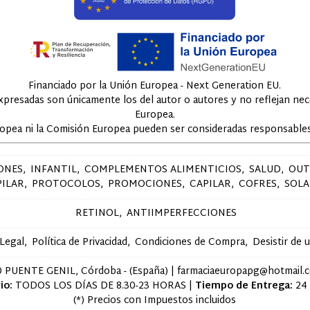
Financiado por la Unión Europea - Next Generation EU.
expresadas son únicamente los del autor o autores y no reflejan ne
Europea.
ropea ni la Comisión Europea pueden ser consideradas responsables
ONES
INFANTIL
COMPLEMENTOS ALIMENTICIOS
SALUD
OUT
PILAR
PROTOCOLOS
PROMOCIONES
CAPILAR
COFRES
SOLA
RETINOL
ANTIIMPERFECCIONES
 Legal
Política de Privacidad
Condiciones de Compra
Desistir de 
 PUENTE GENIL, Córdoba - (España) | farmaciaeuropapg@hotmail.
io:
TODOS LOS DÍAS DE 8.30-23 HORAS |
Tiempo de Entrega:
24
(*) Precios con Impuestos incluidos