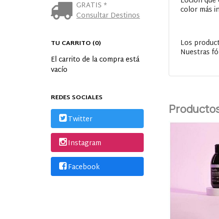
Loción que c
GRATIS *
color más i
Consultar Destinos
Los product
TU CARRITO (0)
Nuestras fó
El carrito de la compra está
vacío
REDES SOCIALES
Productos
Twitter
Instagram
Facebook