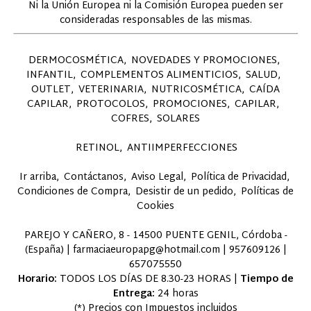
Ni la Unión Europea ni la Comisión Europea pueden ser
consideradas responsables de las mismas.
DERMOCOSMÉTICA
NOVEDADES Y PROMOCIONES
INFANTIL
COMPLEMENTOS ALIMENTICIOS
SALUD
OUTLET
VETERINARIA
NUTRICOSMÉTICA
CAÍDA
CAPILAR
PROTOCOLOS
PROMOCIONES
CAPILAR
COFRES
SOLARES
RETINOL
ANTIIMPERFECCIONES
Ir arriba
Contáctanos
Aviso Legal
Política de Privacidad
Condiciones de Compra
Desistir de un pedido
Políticas de
Cookies
PAREJO Y CAÑERO, 8 - 14500 PUENTE GENIL, Córdoba -
(España) | farmaciaeuropapg@hotmail.com |
957609126
|
657075550
Horario:
TODOS LOS DÍAS DE 8.30-23 HORAS |
Tiempo de
Entrega:
24 horas
(*) Precios con Impuestos incluidos