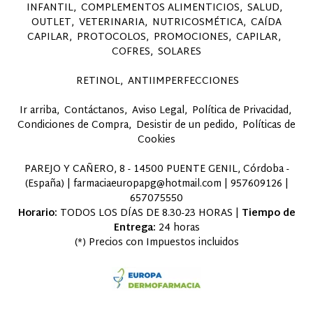
INFANTIL
COMPLEMENTOS ALIMENTICIOS
SALUD
OUTLET
VETERINARIA
NUTRICOSMÉTICA
CAÍDA
CAPILAR
PROTOCOLOS
PROMOCIONES
CAPILAR
COFRES
SOLARES
RETINOL
ANTIIMPERFECCIONES
Ir arriba
Contáctanos
Aviso Legal
Política de Privacidad
Condiciones de Compra
Desistir de un pedido
Políticas de
Cookies
PAREJO Y CAÑERO, 8 - 14500 PUENTE GENIL, Córdoba -
(España) | farmaciaeuropapg@hotmail.com |
957609126
|
657075550
Horario:
TODOS LOS DÍAS DE 8.30-23 HORAS |
Tiempo de
Entrega:
24 horas
(*) Precios con Impuestos incluidos