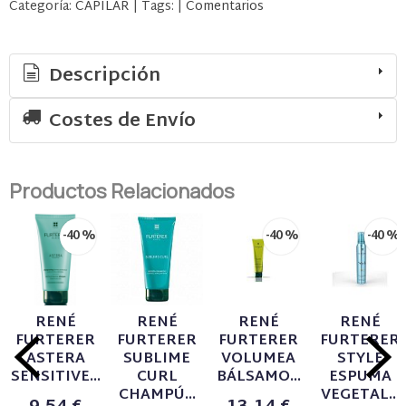
Categoría:
CAPILAR
|
Tags:
|
Comentarios
Descripción
Costes de Envío
Productos Relacionados
-40 %
-40 %
-40 %
RENÉ
RENÉ
RENÉ
RENÉ
FURTERER
FURTERER
FURTERER
FURTERER
ASTERA
SUBLIME
VOLUMEA
STYLE
SENSITIVE...
CURL
BÁLSAMO...
ESPUMA
CHAMPÚ...
VEGETAL...