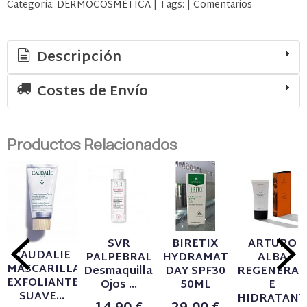
Categoría:
DERMOCOSMÉTICA
|
Tags:
|
Comentarios
Descripción
Costes de Envío
Productos Relacionados
SVR
BIRETIX
ARTURO
CAUDALIE
PALPEBRAL
HYDRAMAT
ALBA
MASCARILLA
Desmaquillante
DAY SPF30
REGENERAN
EXFOLIANTE
Ojos ...
50ML
E
SUAVE...
HIDRATANTE