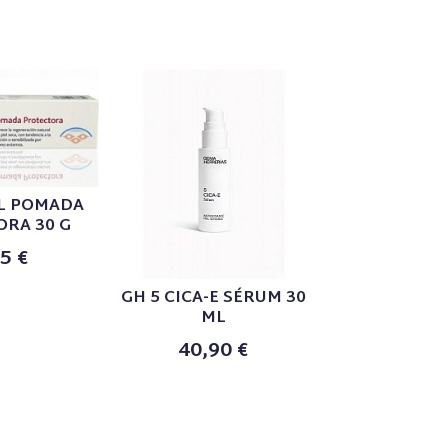
L POMADA
RA 30 G
5 €
GH 5 CICA-E SÉRUM 30
XERIAL 50 
ML
PIE
40,90 €
19,9