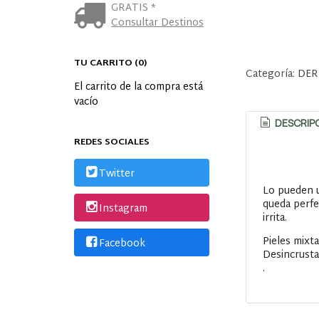
GRATIS *
Consultar Destinos
TU CARRITO (0)
Categoría:
DER
El carrito de la compra está
vacío
DESCRIP
REDES SOCIALES
Twitter
Lo pueden u
queda perfec
Instagram
irrita.
Pieles mixta
Facebook
Desincrustan
.