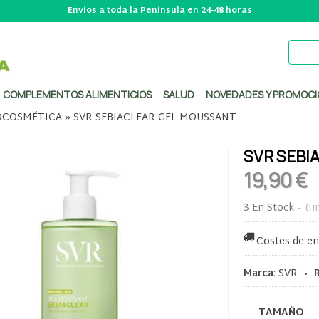
Envíos a toda la Península en 24-48 horas
COMPLEMENTOS ALIMENTICIOS
SALUD
NOVEDADES Y PROMOCI
COSMÉTICA
»
SVR SEBIACLEAR GEL MOUSSANT
SVR SEBI
19,90 €
3 En Stock
-
(Im
Costes de en
Marca
:
SVR
•
TAMAÑO