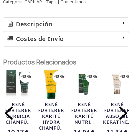
Categoría:
CAPILAR
|
Tags:
|
Comentarios
Descripción
Costes de Envío
Productos Relacionados
-40 %
-40 %
-40 %
-40 %
RENÉ
RENÉ
RENÉ
RENÉ
FURTERER
FURTERER
FURTERER
FURTERER
CURBICIA
KARITÉ
KARITÉ
ABSOLUE
CHAMPÚ...
HYDRA
NUTRI...
KERATINE...
CHAMPÚ...