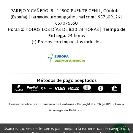
PAREJO Y CAÑERO, 8 - 14500 PUENTE GENIL, Córdoba -
(España) | farmaciaeuropapg@hotmail.com |
957609126
|
657075550
Horario:
TODOS LOS DÍAS DE 8.30-23 HORAS |
Tiempo de
Entrega:
24 horas
(*) Precios con Impuestos incluidos
Métodos de pago aceptados
Dermocosmetica por Tu Farmacia de Confianza
- Copyright © 2026 [28823] - Con la
tecnología de Palbin.com
Usamos cookies de terceros para mejorar la experiencia de navegación,