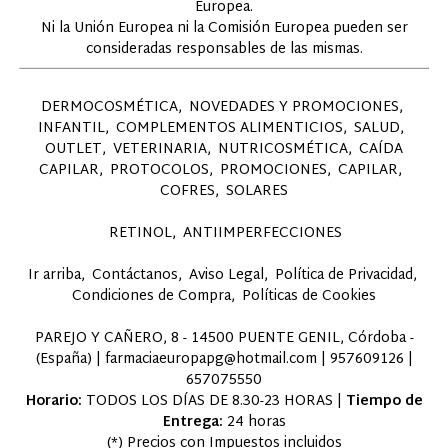
Europea.
Ni la Unión Europea ni la Comisión Europea pueden ser
consideradas responsables de las mismas.
DERMOCOSMÉTICA
NOVEDADES Y PROMOCIONES
INFANTIL
COMPLEMENTOS ALIMENTICIOS
SALUD
OUTLET
VETERINARIA
NUTRICOSMÉTICA
CAÍDA
CAPILAR
PROTOCOLOS
PROMOCIONES
CAPILAR
COFRES
SOLARES
RETINOL
ANTIIMPERFECCIONES
Ir arriba
Contáctanos
Aviso Legal
Política de Privacidad
Condiciones de Compra
Políticas de Cookies
PAREJO Y CAÑERO, 8 - 14500 PUENTE GENIL, Córdoba -
(España) | farmaciaeuropapg@hotmail.com |
957609126
|
657075550
Horario:
TODOS LOS DÍAS DE 8.30-23 HORAS |
Tiempo de
Entrega:
24 horas
(*) Precios con Impuestos incluidos