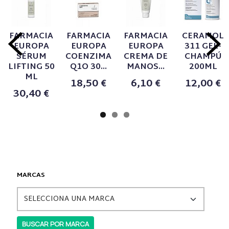
FARMACIA
FARMACIA
FARMACIA
CERAMOL
EUROPA
EUROPA
EUROPA
311 GEL-
SÉRUM
COENZIMA
CREMA DE
CHAMPÚ
LIFTING 50
Q1O 30...
MANOS...
200ML
ML
18,50 €
6,10 €
12,00 €
30,40 €
MARCAS