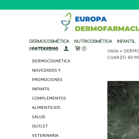
DERMOCOSMÉTICA
NUTRICOSMÉTICA
INFANTIL
CATEGORÍAS
PROTOCOLOS
0
Inicio
»
DERMO
CUARZO 40 M
DERMOCOSMÉTICA
NOVEDADES Y
PROMOCIONES
INFANTIL
COMPLEMENTOS
ALIMENTICIOS
SALUD
OUTLET
VETERINARIA