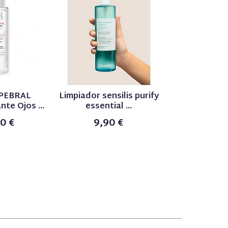
PEBRAL
Limpiador sensilis purify
SENSILIS P
te Ojos ...
essential ...
Perfecti
0 €
9,90 €
53,0