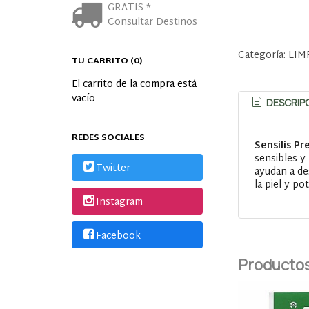
GRATIS *
Consultar Destinos
Categoría:
LIM
TU CARRITO (0)
El carrito de la compra está
vacío
DESCRIP
REDES SOCIALES
Sensilis P
sensibles y
Twitter
ayudan a de
la piel y po
Instagram
Facebook
Productos