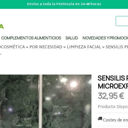
Envíos a toda la Península en 24-48 horas
COMPLEMENTOS ALIMENTICIOS
SALUD
NOVEDADES Y PROMOCI
COSMÉTICA
»
POR NECESIDAD
»
LIMPIEZA FACIAL
»
SENSILIS 
L
SENSILIS
MICROEXF
32,95 €
Producto Dispo
Costes de en