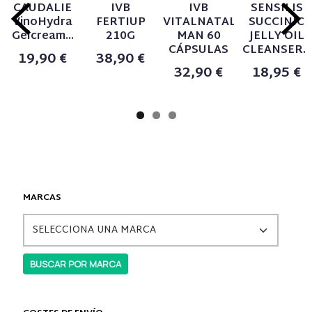
CAUDALIE
IVB
IVB
SENSILIS
VinoHydra
FERTIUP
VITALNATAL
SUCCINIC
Gelcream...
210G
MAN 60
JELLY OIL
CÁPSULAS
CLEANSER...
19,90 €
38,90 €
32,90 €
18,95 €
MARCAS