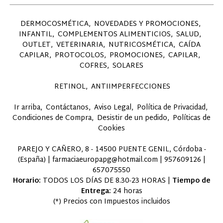
DERMOCOSMÉTICA
NOVEDADES Y PROMOCIONES
INFANTIL
COMPLEMENTOS ALIMENTICIOS
SALUD
OUTLET
VETERINARIA
NUTRICOSMÉTICA
CAÍDA
CAPILAR
PROTOCOLOS
PROMOCIONES
CAPILAR
COFRES
SOLARES
RETINOL
ANTIIMPERFECCIONES
Ir arriba
Contáctanos
Aviso Legal
Política de Privacidad
Condiciones de Compra
Desistir de un pedido
Políticas de
Cookies
PAREJO Y CAÑERO, 8 - 14500 PUENTE GENIL, Córdoba -
(España) | farmaciaeuropapg@hotmail.com |
957609126
|
657075550
Horario:
TODOS LOS DÍAS DE 8.30-23 HORAS |
Tiempo de
Entrega:
24 horas
(*) Precios con Impuestos incluidos