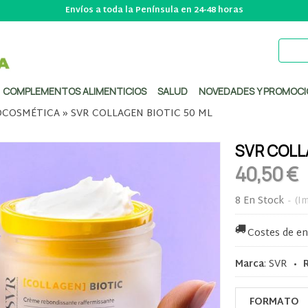
Envíos a toda la Península en 24-48 horas
COMPLEMENTOS ALIMENTICIOS
SALUD
NOVEDADES Y PROMOCI
COSMÉTICA
»
SVR COLLAGEN BIOTIC 50 ML
SVR COLL
40,50 €
8 En Stock
-
(Im
Costes de en
Marca
:
SVR
•
FORMATO