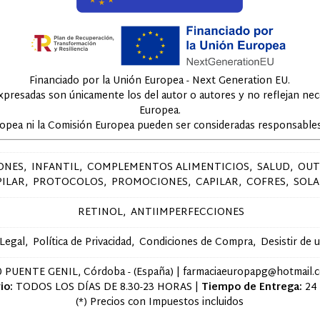
Financiado por la Unión Europea - Next Generation EU.
expresadas son únicamente los del autor o autores y no reflejan ne
Europea.
ropea ni la Comisión Europea pueden ser consideradas responsables
ONES
INFANTIL
COMPLEMENTOS ALIMENTICIOS
SALUD
OUT
PILAR
PROTOCOLOS
PROMOCIONES
CAPILAR
COFRES
SOLA
RETINOL
ANTIIMPERFECCIONES
 Legal
Política de Privacidad
Condiciones de Compra
Desistir de 
 PUENTE GENIL, Córdoba - (España) | farmaciaeuropapg@hotmail.
io:
TODOS LOS DÍAS DE 8.30-23 HORAS |
Tiempo de Entrega:
24
(*) Precios con Impuestos incluidos