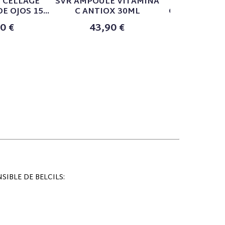
 CELLAGE
SVR AMPOULE VITAMINA
SVR DEN
 OJOS 15...
C ANTIOX 30ML
CONTORNO D
ML
0 €
43,90 €
27,68 €
IBLE DE BELCILS: