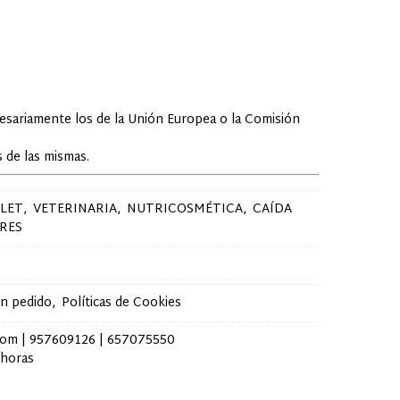
cesariamente los de la Unión Europea o la Comisión
 de las mismas.
LET
VETERINARIA
NUTRICOSMÉTICA
CAÍDA
RES
un pedido
Políticas de Cookies
com |
957609126
|
657075550
 horas