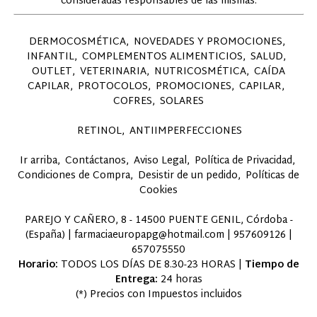
consideradas responsables de las mismas.
DERMOCOSMÉTICA
NOVEDADES Y PROMOCIONES
INFANTIL
COMPLEMENTOS ALIMENTICIOS
SALUD
OUTLET
VETERINARIA
NUTRICOSMÉTICA
CAÍDA
CAPILAR
PROTOCOLOS
PROMOCIONES
CAPILAR
COFRES
SOLARES
RETINOL
ANTIIMPERFECCIONES
Ir arriba
Contáctanos
Aviso Legal
Política de Privacidad
Condiciones de Compra
Desistir de un pedido
Políticas de
Cookies
PAREJO Y CAÑERO, 8 - 14500 PUENTE GENIL, Córdoba -
(España) | farmaciaeuropapg@hotmail.com |
957609126
|
657075550
Horario:
TODOS LOS DÍAS DE 8.30-23 HORAS |
Tiempo de
Entrega:
24 horas
(*) Precios con Impuestos incluidos