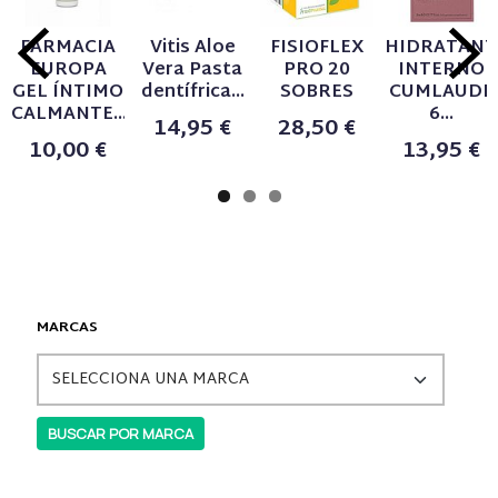
FARMACIA
Vitis Aloe
FISIOFLEX
HIDRATANT
EUROPA
Vera Pasta
PRO 20
INTERNO
GEL ÍNTIMO
dentífrica...
SOBRES
CUMLAUDE
CALMANTE...
6...
14,95 €
28,50 €
10,00 €
13,95 €
MARCAS