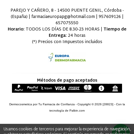
PAREJO Y CAÑERO, 8 - 14500 PUENTE GENIL, Córdoba -
(España) | farmaciaeuropapg@hotmail.com |
957609126
|
657075550
Horario:
TODOS LOS DÍAS DE 8.30-23 HORAS |
Tiempo de
Entrega:
24 horas
(*) Precios con Impuestos incluidos
Métodos de pago aceptados
Dermocosmetica por Tu Farmacia de Confianza
- Copyright © 2026 [28823] - Con la
tecnología de Palbin.com
Usamos cookies de terceros para mejorar la experiencia de navegación,