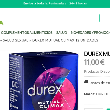
Envíos a toda la Península en 24-48 horas
COMPLEMENTOS ALIMENTICIOS
SALUD
NOVEDADES Y PROMOCI
»
SALUD SEXUAL
»
DUREX MUTUAL CLIMAX 12 UNIDADES
DUREX MU
11,00 €
Producto Dispo
Costes de en
Marca
:
DUREX