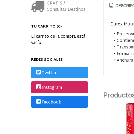
GRATIS *
DESCRIP
Consultar Destinos
Durex Mutua
TU CARRITO (0)
Preserva
El carrito de la compra está
Contiene
vacío
Transpar
Forma a
REDES SOCIALES
Anchura
Twitter
Instagram
Productos
Facebook