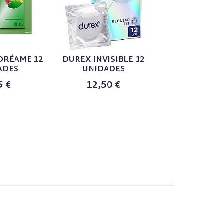
ORÉAME 12
DUREX INVISIBLE 12
DUREX LUB
ADES
UNIDADES
EFECTO CA
5 €
12,50 €
11,9