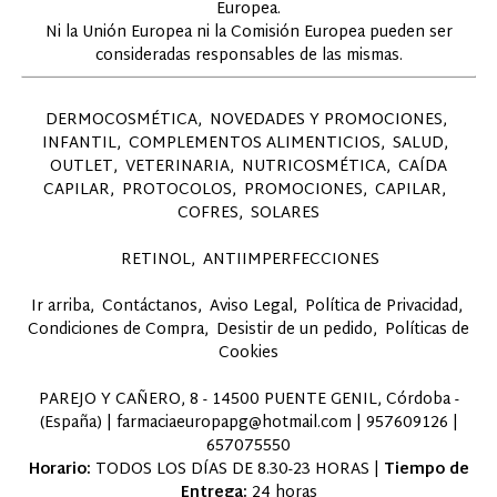
Europea.
Ni la Unión Europea ni la Comisión Europea pueden ser
consideradas responsables de las mismas.
DERMOCOSMÉTICA
NOVEDADES Y PROMOCIONES
INFANTIL
COMPLEMENTOS ALIMENTICIOS
SALUD
OUTLET
VETERINARIA
NUTRICOSMÉTICA
CAÍDA
CAPILAR
PROTOCOLOS
PROMOCIONES
CAPILAR
COFRES
SOLARES
RETINOL
ANTIIMPERFECCIONES
Ir arriba
Contáctanos
Aviso Legal
Política de Privacidad
Condiciones de Compra
Desistir de un pedido
Políticas de
Cookies
PAREJO Y CAÑERO, 8 - 14500 PUENTE GENIL, Córdoba -
(España) | farmaciaeuropapg@hotmail.com |
957609126
|
657075550
Horario:
TODOS LOS DÍAS DE 8.30-23 HORAS |
Tiempo de
Entrega:
24 horas