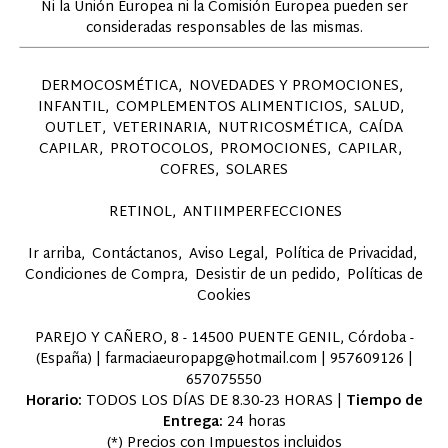
Ni la Unión Europea ni la Comisión Europea pueden ser
consideradas responsables de las mismas.
DERMOCOSMÉTICA
NOVEDADES Y PROMOCIONES
INFANTIL
COMPLEMENTOS ALIMENTICIOS
SALUD
OUTLET
VETERINARIA
NUTRICOSMÉTICA
CAÍDA
CAPILAR
PROTOCOLOS
PROMOCIONES
CAPILAR
COFRES
SOLARES
RETINOL
ANTIIMPERFECCIONES
Ir arriba
Contáctanos
Aviso Legal
Política de Privacidad
Condiciones de Compra
Desistir de un pedido
Políticas de
Cookies
PAREJO Y CAÑERO, 8 - 14500 PUENTE GENIL, Córdoba -
(España) | farmaciaeuropapg@hotmail.com |
957609126
|
657075550
Horario:
TODOS LOS DÍAS DE 8.30-23 HORAS |
Tiempo de
Entrega:
24 horas
(*) Precios con Impuestos incluidos