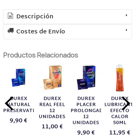
Descripción
Costes de Envío
Productos Relacionados
DUREX
DUREX
DUREX
DUREX
NATURAL
REAL FEEL
PLACER
LUBRICANT
PRESERVATIVOS
12
PROLONGADO
EFECTO
UNIDADES
12
CALOR
9,90 €
UNIDADES
50ML
11,00 €
9,90 €
11,95 €