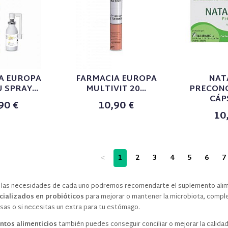
A EUROPA
FARMACIA EUROPA
NAT
 SPRAY...
MULTIVIT 20...
PRECONC
CÁP
90 €
10,90 €
10
<
1
2
3
4
5
6
7
las necesidades de cada uno podremos recomendarte el suplemento alim
ializados en probióticos
para mejorar o mantener la microbiota, comple
sas o si necesitas un extra para tu estómago.
ntos alimenticios
también puedes conseguir conciliar o mejorar la calid