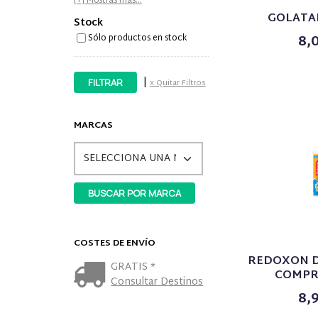
[+] Mostrás más...
GOLATA
Stock
8,
Sólo productos en stock
|
x Quitar Filtros
MARCAS
COSTES DE ENVÍO
REDOXON D
GRATIS *
COMPR
Consultar Destinos
8,