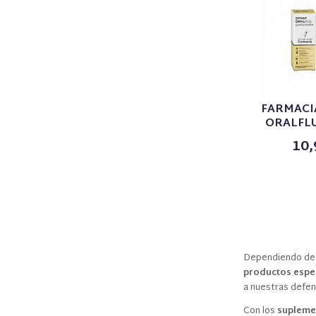
FARMACI
ORALFLU
10,
Dependiendo de 
productos espec
a nuestras defen
Con los
supleme