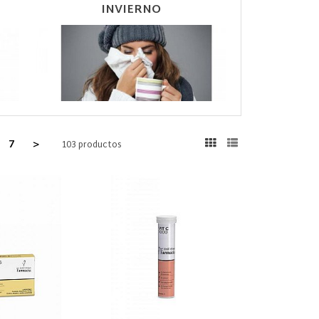
INVIERNO
7
>
103 productos