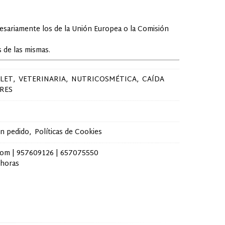
cesariamente los de la Unión Europea o la Comisión
 de las mismas.
LET
VETERINARIA
NUTRICOSMÉTICA
CAÍDA
RES
un pedido
Políticas de Cookies
com |
957609126
|
657075550
 horas