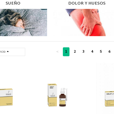
SUEÑO
DOLOR Y HUESOS
<
1
2
3
4
5
6
ecio