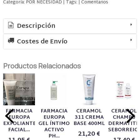
Categoría:
POR NECESIDAD
|
Tags:
|
Comentarios
Descripción
Costes de Envío
Productos Relacionados
FARMACIA
FARMACIA
CERAMOL
CERAMOL
EUROPA
EUROPA
311 CREMA
CHAMPÚ
EXFOLIANTE
GEL ÍNTIMO
BASE 400ML
DERMATITI
FACIAL...
ACTIVO
SEBORREICA.
21,20 €
PH...