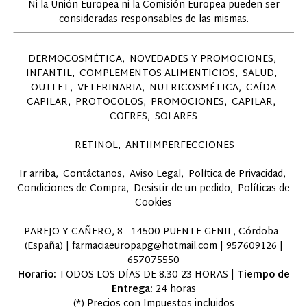
Ni la Unión Europea ni la Comisión Europea pueden ser
consideradas responsables de las mismas.
DERMOCOSMÉTICA
NOVEDADES Y PROMOCIONES
INFANTIL
COMPLEMENTOS ALIMENTICIOS
SALUD
OUTLET
VETERINARIA
NUTRICOSMÉTICA
CAÍDA
CAPILAR
PROTOCOLOS
PROMOCIONES
CAPILAR
COFRES
SOLARES
RETINOL
ANTIIMPERFECCIONES
Ir arriba
Contáctanos
Aviso Legal
Política de Privacidad
Condiciones de Compra
Desistir de un pedido
Políticas de
Cookies
PAREJO Y CAÑERO, 8 - 14500 PUENTE GENIL, Córdoba -
(España) | farmaciaeuropapg@hotmail.com |
957609126
|
657075550
Horario:
TODOS LOS DÍAS DE 8.30-23 HORAS |
Tiempo de
Entrega:
24 horas
(*) Precios con Impuestos incluidos