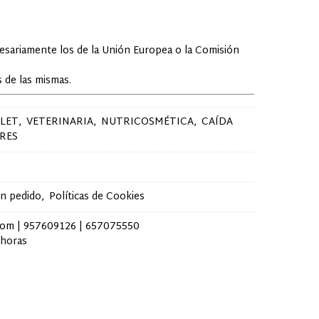
cesariamente los de la Unión Europea o la Comisión
 de las mismas.
LET
VETERINARIA
NUTRICOSMÉTICA
CAÍDA
RES
un pedido
Políticas de Cookies
com |
957609126
|
657075550
 horas