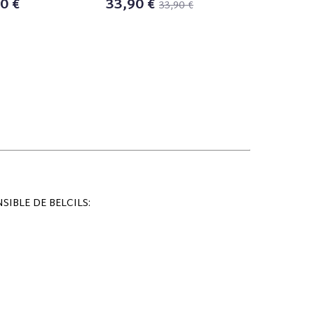
0 €
33,90 €
33,90 €
47,9
IBLE DE BELCILS: