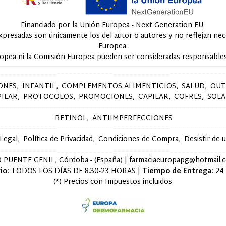
Financiado por la Unión Europea - Next Generation EU.
expresadas son únicamente los del autor o autores y no reflejan ne
Europea.
ropea ni la Comisión Europea pueden ser consideradas responsables
ONES
INFANTIL
COMPLEMENTOS ALIMENTICIOS
SALUD
OUT
PILAR
PROTOCOLOS
PROMOCIONES
CAPILAR
COFRES
SOLA
RETINOL
ANTIIMPERFECCIONES
 Legal
Política de Privacidad
Condiciones de Compra
Desistir de 
 PUENTE GENIL, Córdoba - (España) | farmaciaeuropapg@hotmail.
io:
TODOS LOS DÍAS DE 8.30-23 HORAS |
Tiempo de Entrega:
24
(*) Precios con Impuestos incluidos