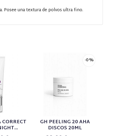
va. Posee una textura de polvos ultra fino.
-0 %
 CORRECT
GH PEELING 20 AHA
SKINCEU
IGHT...
DISCOS 20ML
ADVAN
BRIGHTEN