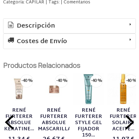
Categoría:
CAPILAR
|
Tags:
|
Comentarios
Descripción
Costes de Envío
Productos Relacionados
-40 %
-40 %
-40 %
-40 %
RENÉ
RENÉ
RENÉ
RENÉ
FURTERER
FURTERER
FURTERER
FURTERER
ABSOLUE
ABSOLUE
STYLE GEL
SOLAIRE
KERATINE...
MASCARILLA...
FIJADOR
ACEITE...
150...