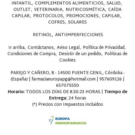
INFANTIL
COMPLEMENTOS ALIMENTICIOS
SALUD
OUTLET
VETERINARIA
NUTRICOSMÉTICA
CAÍDA
CAPILAR
PROTOCOLOS
PROMOCIONES
CAPILAR
COFRES
SOLARES
RETINOL
ANTIIMPERFECCIONES
Ir arriba
Contáctanos
Aviso Legal
Política de Privacidad
Condiciones de Compra
Desistir de un pedido
Políticas de
Cookies
PAREJO Y CAÑERO, 8 - 14500 PUENTE GENIL, Córdoba -
(España) | farmaciaeuropapg@hotmail.com |
957609126
|
657075550
Horario:
TODOS LOS DÍAS DE 8.30-23 HORAS |
Tiempo de
Entrega:
24 horas
(*) Precios con Impuestos incluidos