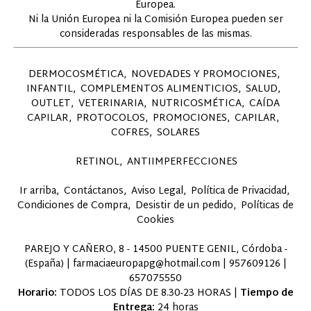
Europea.
Ni la Unión Europea ni la Comisión Europea pueden ser
consideradas responsables de las mismas.
DERMOCOSMÉTICA
NOVEDADES Y PROMOCIONES
INFANTIL
COMPLEMENTOS ALIMENTICIOS
SALUD
OUTLET
VETERINARIA
NUTRICOSMÉTICA
CAÍDA
CAPILAR
PROTOCOLOS
PROMOCIONES
CAPILAR
COFRES
SOLARES
RETINOL
ANTIIMPERFECCIONES
Ir arriba
Contáctanos
Aviso Legal
Política de Privacidad
Condiciones de Compra
Desistir de un pedido
Políticas de
Cookies
PAREJO Y CAÑERO, 8 - 14500 PUENTE GENIL, Córdoba -
(España) | farmaciaeuropapg@hotmail.com |
957609126
|
657075550
Horario:
TODOS LOS DÍAS DE 8.30-23 HORAS |
Tiempo de
Entrega:
24 horas