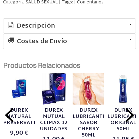
Categoría:
SALUD SEXUAL
|
Tags:
|
Comentarios
Descripción
Costes de Envío
Productos Relacionados
DUREX
DUREX
DUREX
DUREX
NATURAL
MUTUAL
LUBRICANTE
LUBRICANT
PRESERVATIVOS
CLIMAX 12
SABOR
ORIGINAL
UNIDADES
CHERRY
50ML
9,90 €
50ML