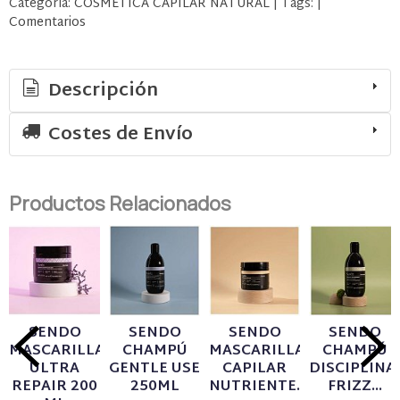
Categoría:
COSMÉTICA CAPILAR NATURAL
|
Tags:
|
Comentarios
Descripción
Costes de Envío
Productos Relacionados
SENDO
SENDO
SENDO
SENDO
MASCARILLA
CHAMPÚ
MASCARILLA
CHAMPÚ
ULTRA
GENTLE USE
CAPILAR
DISCIPLINA
REPAIR 200
250ML
NUTRIENTE...
FRIZZ...