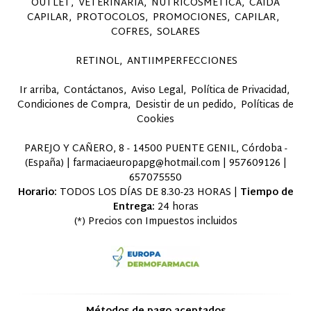
OUTLET
VETERINARIA
NUTRICOSMÉTICA
CAÍDA
CAPILAR
PROTOCOLOS
PROMOCIONES
CAPILAR
COFRES
SOLARES
RETINOL
ANTIIMPERFECCIONES
Ir arriba
Contáctanos
Aviso Legal
Política de Privacidad
Condiciones de Compra
Desistir de un pedido
Políticas de
Cookies
PAREJO Y CAÑERO, 8 - 14500 PUENTE GENIL, Córdoba -
(España) | farmaciaeuropapg@hotmail.com |
957609126
|
657075550
Horario:
TODOS LOS DÍAS DE 8.30-23 HORAS |
Tiempo de
Entrega:
24 horas
(*) Precios con Impuestos incluidos