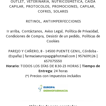
OUTLET
VETERINARIA
NUTRICOSMÉTICA
CAÍDA
CAPILAR
PROTOCOLOS
PROMOCIONES
CAPILAR
COFRES
SOLARES
RETINOL
ANTIIMPERFECCIONES
Ir arriba
Contáctanos
Aviso Legal
Política de Privacidad
Condiciones de Compra
Desistir de un pedido
Políticas de
Cookies
PAREJO Y CAÑERO, 8 - 14500 PUENTE GENIL, Córdoba -
(España) | farmaciaeuropapg@hotmail.com |
957609126
|
657075550
Horario:
TODOS LOS DÍAS DE 8.30-23 HORAS |
Tiempo de
Entrega:
24 horas
(*) Precios con Impuestos incluidos