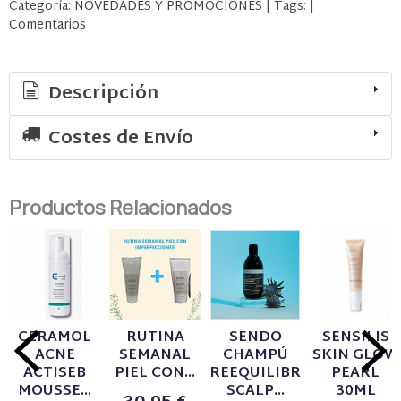
Categoría:
NOVEDADES Y PROMOCIONES
|
Tags:
|
Comentarios
Descripción
Costes de Envío
Productos Relacionados
CERAMOL
RUTINA
SENDO
SENSILIS
ACNE
SEMANAL
CHAMPÚ
SKIN GLOW
ACTISEB
PIEL CON...
REEQUILIBRANTE
PEARL
MOUSSE...
SCALP...
30ML