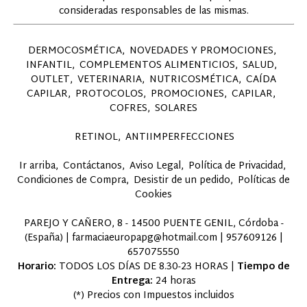
consideradas responsables de las mismas.
DERMOCOSMÉTICA
NOVEDADES Y PROMOCIONES
INFANTIL
COMPLEMENTOS ALIMENTICIOS
SALUD
OUTLET
VETERINARIA
NUTRICOSMÉTICA
CAÍDA
CAPILAR
PROTOCOLOS
PROMOCIONES
CAPILAR
COFRES
SOLARES
RETINOL
ANTIIMPERFECCIONES
Ir arriba
Contáctanos
Aviso Legal
Política de Privacidad
Condiciones de Compra
Desistir de un pedido
Políticas de
Cookies
PAREJO Y CAÑERO, 8 - 14500 PUENTE GENIL, Córdoba -
(España) | farmaciaeuropapg@hotmail.com |
957609126
|
657075550
Horario:
TODOS LOS DÍAS DE 8.30-23 HORAS |
Tiempo de
Entrega:
24 horas
(*) Precios con Impuestos incluidos