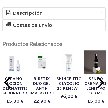
Descripción
Costes de Envío
Productos Relacionados
CERAMOL
BIRETIX
SKINCEUTICALS
SENDO
LOCION
DUO GEL
GLYCOLIC
CREMA GEL
DERMATITIS
ANTI-
10 RENEW...
LENITIVO
SEBORREICA...
IMPERFECCIONES...
100 ML
96,00 €
15,30 €
22,90 €
15,00 €