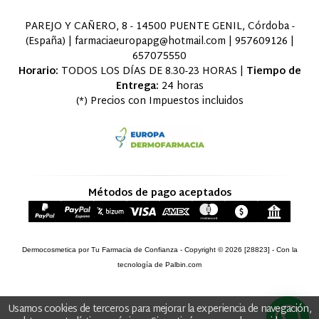
PAREJO Y CAÑERO, 8 - 14500 PUENTE GENIL, Córdoba -
(España) | farmaciaeuropapg@hotmail.com |
957609126
|
657075550
Horario:
TODOS LOS DÍAS DE 8.30-23 HORAS |
Tiempo de
Entrega:
24 horas
(*) Precios con Impuestos incluidos
Métodos de pago aceptados
Dermocosmetica por Tu Farmacia de Confianza
- Copyright © 2026 [28823] - Con la
tecnología de Palbin.com
Usamos cookies de terceros para mejorar la experiencia de navegación,