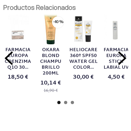
Productos Relacionados
-40 %
FARMACIA
OKARA
HELIOCARE
FARMACIA
EUROPA
BLOND
360º SPF50
EUROPA
COENZIMA
CHAMPU
WATER GEL
STICK
Q1O 30...
BRILLO
COLOR...
LABIAL UV
200ML
18,50 €
30,00 €
4,50 €
10,14 €
16,90 €