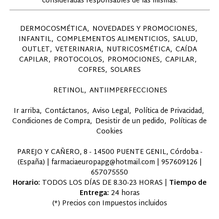
consideradas responsables de las mismas.
DERMOCOSMÉTICA
NOVEDADES Y PROMOCIONES
INFANTIL
COMPLEMENTOS ALIMENTICIOS
SALUD
OUTLET
VETERINARIA
NUTRICOSMÉTICA
CAÍDA
CAPILAR
PROTOCOLOS
PROMOCIONES
CAPILAR
COFRES
SOLARES
RETINOL
ANTIIMPERFECCIONES
Ir arriba
Contáctanos
Aviso Legal
Política de Privacidad
Condiciones de Compra
Desistir de un pedido
Políticas de
Cookies
PAREJO Y CAÑERO, 8 - 14500 PUENTE GENIL, Córdoba -
(España) | farmaciaeuropapg@hotmail.com |
957609126
|
657075550
Horario:
TODOS LOS DÍAS DE 8.30-23 HORAS |
Tiempo de
Entrega:
24 horas
(*) Precios con Impuestos incluidos