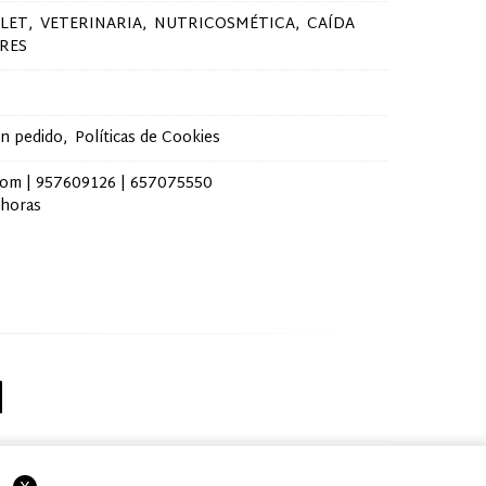
LET
VETERINARIA
NUTRICOSMÉTICA
CAÍDA
RES
un pedido
Políticas de Cookies
com |
957609126
|
657075550
 horas
bin.com