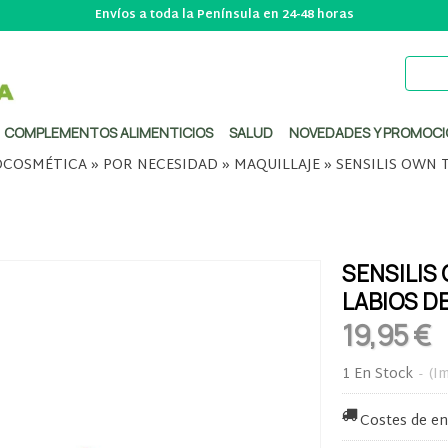
Envíos a toda la Península en 24-48 horas
COMPLEMENTOS ALIMENTICIOS
SALUD
NOVEDADES Y PROMOCI
COSMÉTICA
»
POR NECESIDAD
»
MAQUILLAJE
»
SENSILIS OWN 
SENSILIS
LABIOS D
19,95 €
1 En Stock
-
(Im
Costes de en