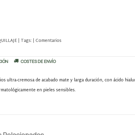
UILLAJE
|
Tags:
|
Comentarios
CIÓN
COSTES DE ENVÍO
bios ultra-cremosa de acabado mate y larga duración, con ácido hialu
matológicamente en pieles sensibles.
 Relacionados