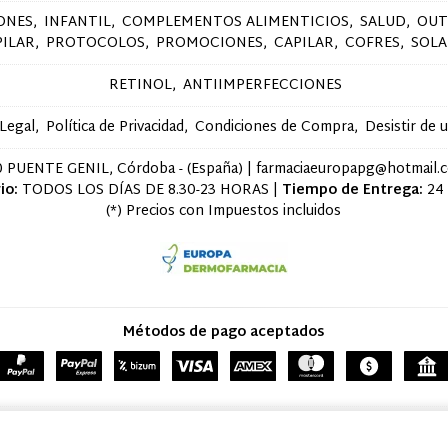
ONES
INFANTIL
COMPLEMENTOS ALIMENTICIOS
SALUD
OUT
PILAR
PROTOCOLOS
PROMOCIONES
CAPILAR
COFRES
SOLA
RETINOL
ANTIIMPERFECCIONES
 Legal
Política de Privacidad
Condiciones de Compra
Desistir de 
 PUENTE GENIL, Córdoba - (España) | farmaciaeuropapg@hotmail.
io:
TODOS LOS DÍAS DE 8.30-23 HORAS |
Tiempo de Entrega:
24
(*) Precios con Impuestos incluidos
Métodos de pago aceptados
cosmetica por Tu Farmacia de Confianza
- Copyright © 2026 [28823] - Con la tecnología de Pal