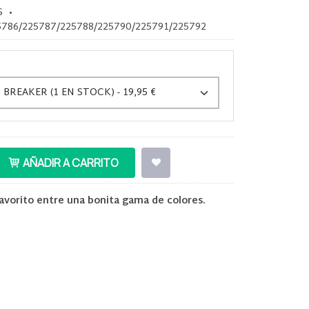
S
•
5786/225787/225788/225790/225791/225792
AÑADIR A CARRITO
favorito entre una bonita gama de colores.