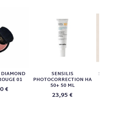
E DIAMOND
SENSILIS
SKIN GLOW 
ROUGE 01
PHOTOCORRECTION HA
45,0
50+ 50 ML
0 €
23,95 €