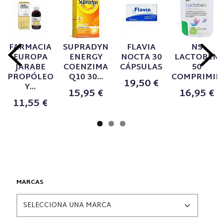
FARMACIA
​SUPRADYN
FLAVIA
NS
EUROPA
ENERGY
NOCTA 30
LACTOBEN
JARABE
COENZIMA
CÁPSULAS
50
PROPÓLEO
Q10 30...
COMPRIMI
19,50 €
Y...
15,95 €
16,95 €
11,55 €
MARCAS