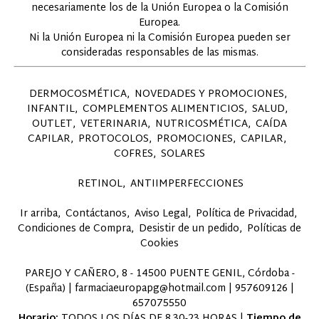
necesariamente los de la Unión Europea o la Comisión
Europea.
Ni la Unión Europea ni la Comisión Europea pueden ser
consideradas responsables de las mismas.
DERMOCOSMÉTICA
NOVEDADES Y PROMOCIONES
INFANTIL
COMPLEMENTOS ALIMENTICIOS
SALUD
OUTLET
VETERINARIA
NUTRICOSMÉTICA
CAÍDA
CAPILAR
PROTOCOLOS
PROMOCIONES
CAPILAR
COFRES
SOLARES
RETINOL
ANTIIMPERFECCIONES
Ir arriba
Contáctanos
Aviso Legal
Política de Privacidad
Condiciones de Compra
Desistir de un pedido
Políticas de
Cookies
PAREJO Y CAÑERO, 8 - 14500 PUENTE GENIL, Córdoba -
(España) | farmaciaeuropapg@hotmail.com |
957609126
|
657075550
Horario:
TODOS LOS DÍAS DE 8.30-23 HORAS |
Tiempo de