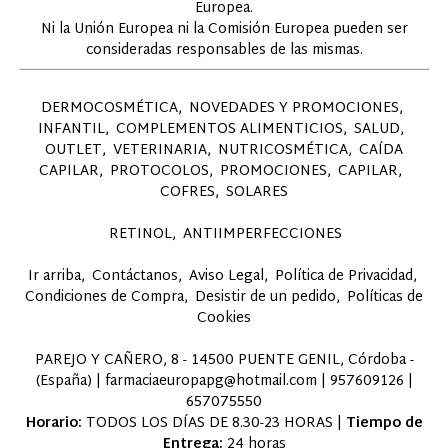
Europea.
Ni la Unión Europea ni la Comisión Europea pueden ser
consideradas responsables de las mismas.
DERMOCOSMÉTICA
NOVEDADES Y PROMOCIONES
INFANTIL
COMPLEMENTOS ALIMENTICIOS
SALUD
OUTLET
VETERINARIA
NUTRICOSMÉTICA
CAÍDA
CAPILAR
PROTOCOLOS
PROMOCIONES
CAPILAR
COFRES
SOLARES
RETINOL
ANTIIMPERFECCIONES
Ir arriba
Contáctanos
Aviso Legal
Política de Privacidad
Condiciones de Compra
Desistir de un pedido
Políticas de
Cookies
PAREJO Y CAÑERO, 8 - 14500 PUENTE GENIL, Córdoba -
(España) | farmaciaeuropapg@hotmail.com |
957609126
|
657075550
Horario:
TODOS LOS DÍAS DE 8.30-23 HORAS |
Tiempo de
Entrega:
24 horas