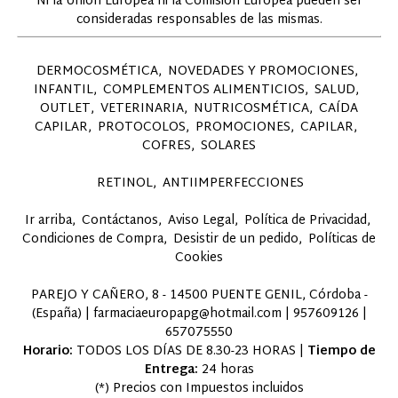
Ni la Unión Europea ni la Comisión Europea pueden ser
consideradas responsables de las mismas.
DERMOCOSMÉTICA
NOVEDADES Y PROMOCIONES
INFANTIL
COMPLEMENTOS ALIMENTICIOS
SALUD
OUTLET
VETERINARIA
NUTRICOSMÉTICA
CAÍDA
CAPILAR
PROTOCOLOS
PROMOCIONES
CAPILAR
COFRES
SOLARES
RETINOL
ANTIIMPERFECCIONES
Ir arriba
Contáctanos
Aviso Legal
Política de Privacidad
Condiciones de Compra
Desistir de un pedido
Políticas de
Cookies
PAREJO Y CAÑERO, 8 - 14500 PUENTE GENIL, Córdoba -
(España) | farmaciaeuropapg@hotmail.com |
957609126
|
657075550
Horario:
TODOS LOS DÍAS DE 8.30-23 HORAS |
Tiempo de
Entrega:
24 horas
(*) Precios con Impuestos incluidos