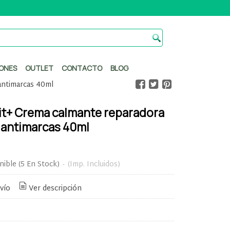
ONES
OUTLET
CONTACTO
BLOG
antimarcas 40ml
it+ Crema calmante reparadora
 antimarcas 40ml
nible
(5 En Stock)
-
(Imp. Incluidos)
vío
Ver descripción