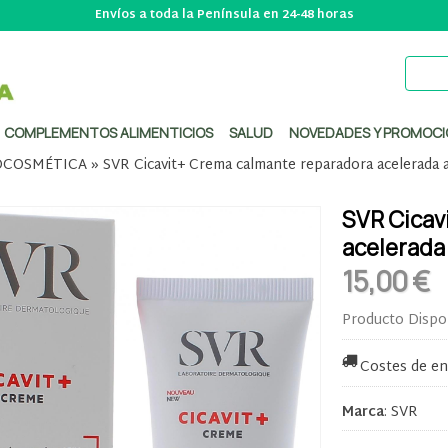
Envíos a toda la Península en 24-48 horas
COMPLEMENTOS ALIMENTICIOS
SALUD
NOVEDADES Y PROMOCI
COSMÉTICA
»
SVR Cicavit+ Crema calmante reparadora acelerada 
SVR Cicav
acelerada
15,00 €
Producto Dispo
Costes de en
Marca
:
SVR