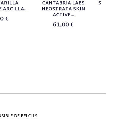
ARILLA
CANTABRIA LABS
SVR SEBIACL
 ARCILLA...
NEOSTRATA SKIN
PEEL AG
ACTIVE...
0 €
17,9
61,00 €
IBLE DE BELCILS: