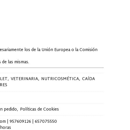
cesariamente los de la Unión Europea o la Comisión
 de las mismas.
LET
VETERINARIA
NUTRICOSMÉTICA
CAÍDA
RES
un pedido
Políticas de Cookies
com |
957609126
|
657075550
 horas