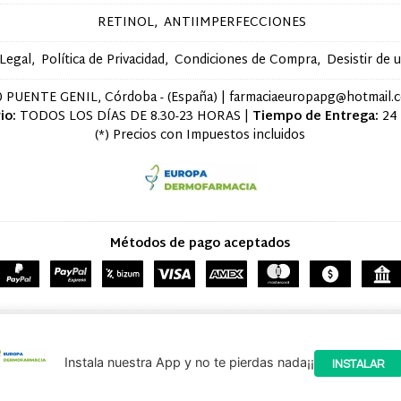
RETINOL
ANTIIMPERFECCIONES
 Legal
Política de Privacidad
Condiciones de Compra
Desistir de 
 PUENTE GENIL, Córdoba - (España) | farmaciaeuropapg@hotmail.
io:
TODOS LOS DÍAS DE 8.30-23 HORAS |
Tiempo de Entrega:
24
(*) Precios con Impuestos incluidos
Métodos de pago aceptados
cosmetica por Tu Farmacia de Confianza
- Copyright © 2026 [28823] - Con la tecnología de Pal
Instala nuestra App y no te pierdas nada¡¡
INSTALAR
navegación, y obtener estadísticas anónimas. Si continúa navegando consid