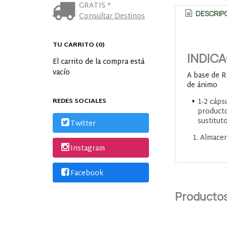
GRATIS *
DESCRIP
Consultar Destinos
TU CARRITO (0)
INDIC
El carrito de la compra está
vacío
A base de R
de ánimo
REDES SOCIALES
1-2 cáps
producto
sustituto
Twitter
Almacene
Instagram
Facebook
Productos