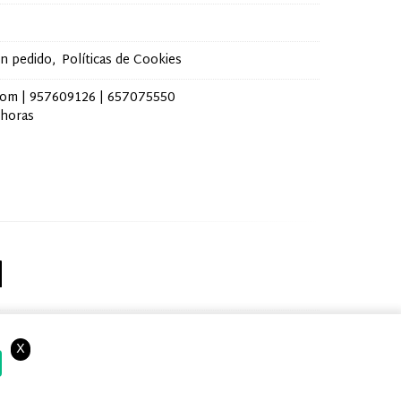
un pedido
Políticas de Cookies
com |
957609126
|
657075550
 horas
bin.com
X
eramos que acepta el uso de cookies.
OK
Más información