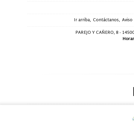
Ir arriba
Contáctanos
Aviso
PAREJO Y CAÑERO, 8 - 14500
Horar
Dermo
Usamos cookies de terceros para mejorar la experiencia de 