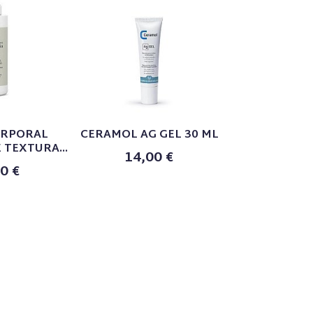
ORPORAL
CERAMOL AG GEL 30 ML
DENTIFRIC
TEXTURA...
FARMACIA E
14,00 €
0 €
5,05