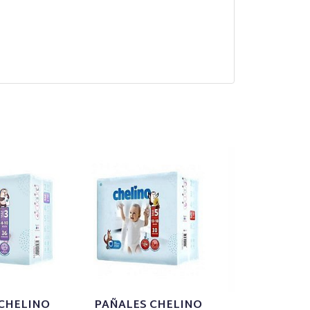
CHELINO
PAÑALES CHELINO
Nahore Colo