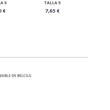
A 3
TALLA 5
500
0 €
7,65 €
9,00
IBLE DE BELCILS: