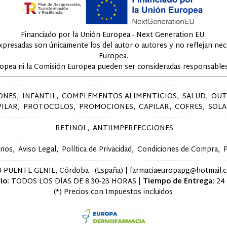
Financiado por la Unión Europea - Next Generation EU.
expresadas son únicamente los del autor o autores y no reflejan ne
Europea.
ropea ni la Comisión Europea pueden ser consideradas responsables
ONES
INFANTIL
COMPLEMENTOS ALIMENTICIOS
SALUD
OUT
PILAR
PROTOCOLOS
PROMOCIONES
CAPILAR
COFRES
SOLA
RETINOL
ANTIIMPERFECCIONES
anos
Aviso Legal
Política de Privacidad
Condiciones de Compra
P
 PUENTE GENIL, Córdoba - (España) | farmaciaeuropapg@hotmail.
io:
TODOS LOS DÍAS DE 8.30-23 HORAS |
Tiempo de Entrega:
24
(*) Precios con Impuestos incluidos