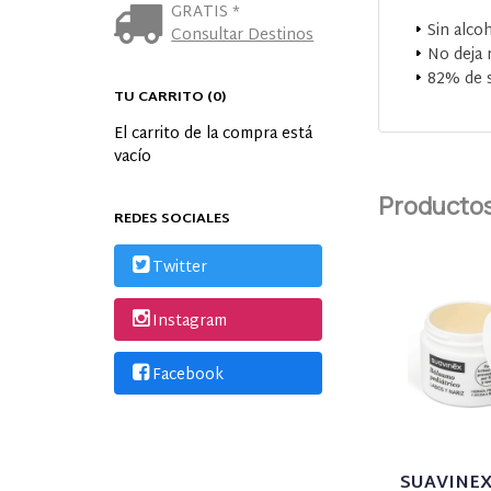
GRATIS *
Sin alco
Consultar Destinos
No deja 
82% de s
TU CARRITO (0)
El carrito de la compra está
vacío
Productos
REDES SOCIALES
Twitter
Instagram
Facebook
SUAVINE