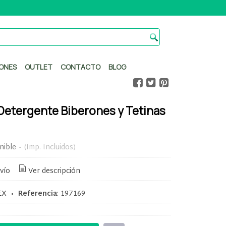
ONES
OUTLET
CONTACTO
BLOG
Detergente Biberones y Tetinas
nible
-
(Imp. Incluidos)
vío
Ver descripción
EX
•
Referencia
:
197169