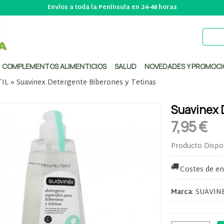
Envíos a toda la Península en 24-48 horas
COMPLEMENTOS ALIMENTICIOS
SALUD
NOVEDADES Y PROMOCI
IL
»
Suavinex Detergente Biberones y Tetinas
Suavinex 
7,95 €
Producto Dispo
Costes de en
Marca
:
SUAVIN