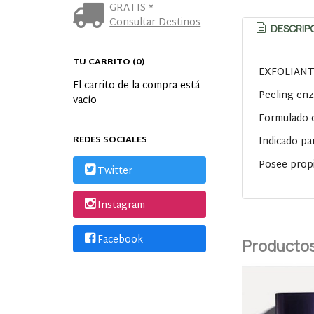
GRATIS *
Consultar Destinos
DESCRIP
TU CARRITO (0)
EXFOLIANT
El carrito de la compra está
Peeling enzi
vacío
Formulado c
REDES SOCIALES
Indicado par
Posee propi
Twitter
Instagram
Facebook
Productos