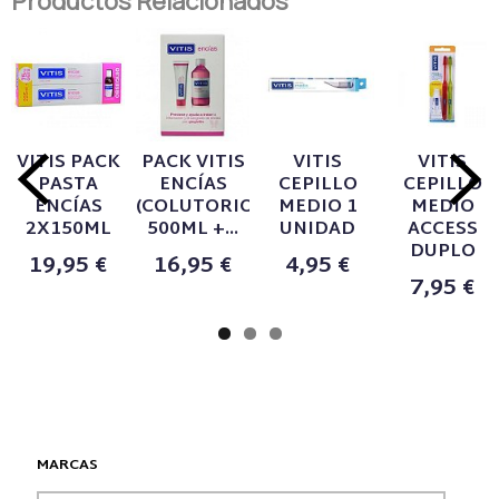
Productos Relacionados
VITIS PACK
PACK VITIS
VITIS
VITIS
PASTA
ENCÍAS
CEPILLO
CEPILLO
ENCÍAS
(COLUTORIO
MEDIO 1
MEDIO
2X150ML
500ML +...
UNIDAD
ACCESS
DUPLO
19,95 €
16,95 €
4,95 €
7,95 €
MARCAS