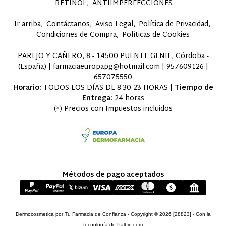
RETINOL
ANTIIMPERFECCIONES
Ir arriba
Contáctanos
Aviso Legal
Política de Privacidad
Condiciones de Compra
Políticas de Cookies
PAREJO Y CAÑERO, 8 - 14500 PUENTE GENIL, Córdoba -
(España) | farmaciaeuropapg@hotmail.com |
957609126
|
657075550
Horario:
TODOS LOS DÍAS DE 8.30-23 HORAS |
Tiempo de
Entrega:
24 horas
(*) Precios con Impuestos incluidos
Métodos de pago aceptados
Dermocosmetica por Tu Farmacia de Confianza
- Copyright © 2026 [28823] - Con la
tecnología de Palbin.com