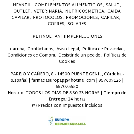
INFANTIL
COMPLEMENTOS ALIMENTICIOS
SALUD
OUTLET
VETERINARIA
NUTRICOSMÉTICA
CAÍDA
CAPILAR
PROTOCOLOS
PROMOCIONES
CAPILAR
COFRES
SOLARES
RETINOL
ANTIIMPERFECCIONES
Ir arriba
Contáctanos
Aviso Legal
Política de Privacidad
Condiciones de Compra
Desistir de un pedido
Políticas de
Cookies
PAREJO Y CAÑERO, 8 - 14500 PUENTE GENIL, Córdoba -
(España) | farmaciaeuropapg@hotmail.com |
957609126
|
657075550
Horario:
TODOS LOS DÍAS DE 8.30-23 HORAS |
Tiempo de
Entrega:
24 horas
(*) Precios con Impuestos incluidos