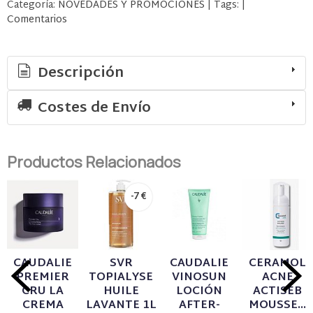
Categoría:
NOVEDADES Y PROMOCIONES
|
Tags:
|
Comentarios
Descripción
Costes de Envío
Productos Relacionados
-7 €
CAUDALIE
SVR
CAUDALIE
CERAMOL
PREMIER
TOPIALYSE
VINOSUN
ACNE
CRU LA
HUILE
LOCIÓN
ACTISEB
CREMA
LAVANTE 1L
AFTER-
MOUSSE...